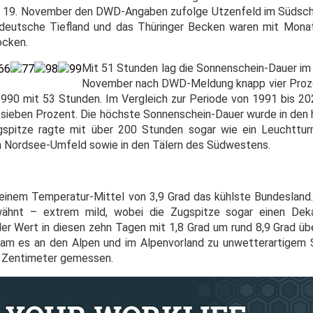
m 19. November den DWD-Angaben zufolge Utzenfeld im Südsch
eldeutsche Tiefland und das Thüringer Becken waren mit Mo
ocken.
Mit 51 Stunden lag die Sonnenschein-Dauer i
November nach DWD-Meldung knapp vier Proze
990 mit 53 Stunden. Im Vergleich zur Periode von 1991 bis 2
 sieben Prozent. Die höchste Sonnenschein-Dauer wurde in den
gspitze ragte mit über 200 Stunden sogar wie ein Leuchttur
m Nordsee-Umfeld sowie in den Tälern des Südwestens.
einem Temperatur-Mittel von 3,9 Grad das kühlste Bundesland
wähnt – extrem mild, wobei die Zugspitze sogar einen De
er Wert in diesen zehn Tagen mit 1,8 Grad um rund 8,9 Grad üb
am es an den Alpen und im Alpenvorland zu unwetterartigem 
0 Zentimeter gemessen.