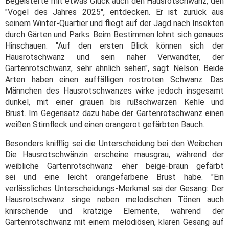
Begeisterte mit etwas Glück auch den Hausrotschwanz, den
"Vogel des Jahres 2025", entdecken. Er ist zurück aus
seinem Winter-Quartier und fliegt auf der Jagd nach Insekten
durch Gärten und Parks. Beim Bestimmen lohnt sich genaues
Hinschauen: "Auf den ersten Blick können sich der
Hausrotschwanz und sein naher Verwandter, der
Gartenrotschwanz, sehr ähnlich sehen", sagt Nelson. Beide
Arten haben einen auffälligen rostroten Schwanz. Das
Männchen des Hausrotschwanzes wirke jedoch insgesamt
dunkel, mit einer grauen bis rußschwarzen Kehle und
Brust. Im Gegensatz dazu habe der Gartenrotschwanz einen
weißen Stirnfleck und einen orangerot gefärbten Bauch.
Besonders knifflig sei die Unterscheidung bei den Weibchen:
Die Hausrotschwänzin erscheine mausgrau, während der
weibliche Gartenrotschwanz eher beige-braun gefärbt
sei und eine leicht orangefarbene Brust habe. "Ein
verlässliches Unterscheidungs-Merkmal sei der Gesang: Der
Hausrotschwanz singe neben melodischen Tönen auch
knirschende und kratzige Elemente, während der
Gartenrotschwanz mit einem melodiösen, klaren Gesang auf